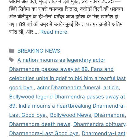
अंतिम अलविदा, मुंबई शोक में डूबा मुंबई, 24 नवंबर 2025 —
हिंदी सिनेमा का सबसे चमकता सितारा, करोड़ों दिलों की धड़कन
और बॉलीवुड के ‘ही-मैन’ धर्मेंद्र आज हमेशा के लिए खामोश हो
गए। 89 वर्ष की उम्र में उनके मुंबई स्थित घर पर उन्होंने अंतिम
सांस ली, और …
Read more
Categories
BREAKING NEWS
Tags
A nation mourns as legendary actor
Dharmendra passes away at 89. Fans and
celebrities unite in grief to bid him a tearful last
good bye.
,
actor Dharmendra funeral
,
article
,
Bollywood legend Dharmendra passes away at
89. India mourns a heartbreaking Dharmendra-
Last Good bye.
,
Bollywood News
,
Dharmendra
,
Dharmendra death news
,
Dharmendra obituary
,
Dharmendra-Last Good bye
,
Dharmendra-Last