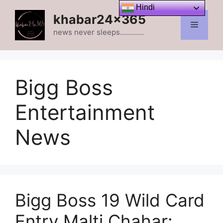
Skip
Hindi
khabar24x365
to
Menu
content
news never sleeps…………
Bigg Boss
Entertainment
News
Bigg Boss 19 Wild Card
Entry Malti Chahar: