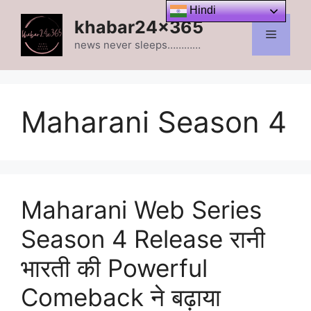
Skip
Hindi
khabar24x365
to
Menu
content
news never sleeps…………
Maharani Season 4
Maharani Web Series
Season 4 Release रानी
भारती की Powerful
Comeback ने बढ़ाया