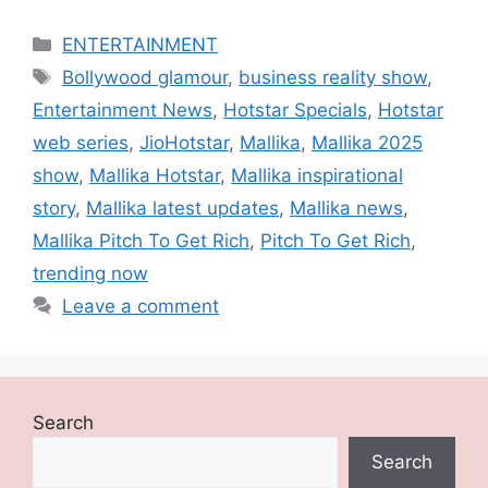
Categories
ENTERTAINMENT
Tags
Bollywood glamour
,
business reality show
,
Entertainment News
,
Hotstar Specials
,
Hotstar
web series
,
JioHotstar
,
Mallika
,
Mallika 2025
show
,
Mallika Hotstar
,
Mallika inspirational
story
,
Mallika latest updates
,
Mallika news
,
Mallika Pitch To Get Rich
,
Pitch To Get Rich
,
trending now
Leave a comment
Search
Search