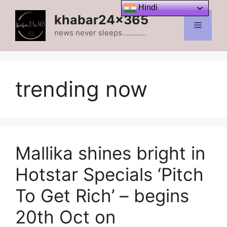
Skip
Hindi
khabar24x365
to
Menu
content
news never sleeps…………
trending now
Mallika shines bright in
Hotstar Specials ‘Pitch
To Get Rich’ – begins
20th Oct on