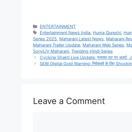
Categories
ENTERTAINMENT
Tags
Entertainment News India
,
Huma Qureshi
,
Hum
Series 2025
,
Maharani Latest News
,
Maharani Re
Maharani Trailer Update
,
Maharani Web Series
,
Ma
SonyLIV Maharani
,
Trending Hindi Series
Cyclone Shakti Live Update: गुजरात तट पर अलर्ट, Jamn
SEBI Digital Gold Warning: निवेशकों के लिए Shockin
Leave a Comment
Comment