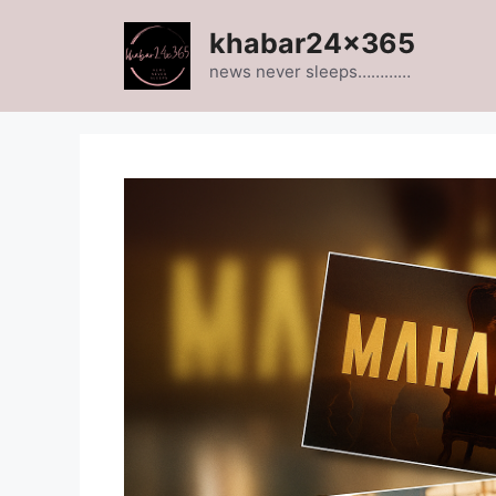
Skip
khabar24x365
to
content
news never sleeps…………