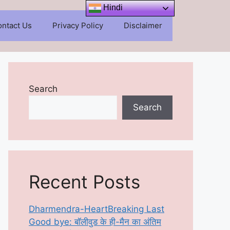
Hindi
ntact Us
Privacy Policy
Disclaimer
Search
Search
Recent Posts
Dharmendra-HeartBreaking Last
Good bye: बॉलीवुड के ही-मैन का अंतिम