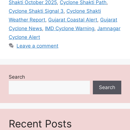
Shakti October 2025
,
Cyclone Shakti Path
,
Cyclone Shakti Signal 3
,
Cyclone Shakti
Weather Report
,
Gujarat Coastal Alert
,
Gujarat
Cyclone News
,
IMD Cyclone Warning
,
Jamnagar
Cyclone Alert
Leave a comment
Search
Search
Recent Posts