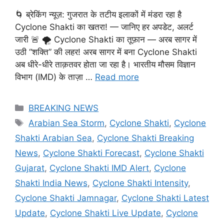
🌀 ब्रेकिंग न्यूज़: गुजरात के तटीय इलाकों में मंडरा रहा है
Cyclone Shakti का खतरा! — जानिए हर अपडेट, अलर्ट
जारी 🚨 🌪️ Cyclone Shakti का तूफ़ान — अरब सागर में
उठी “शक्ति” की लहर! अरब सागर में बना Cyclone Shakti
अब धीरे-धीरे ताक़तवर होता जा रहा है। भारतीय मौसम विज्ञान
विभाग (IMD) के ताज़ा …
Read more
Categories
BREAKING NEWS
Tags
Arabian Sea Storm
,
Cyclone Shakti
,
Cyclone
Shakti Arabian Sea
,
Cyclone Shakti Breaking
News
,
Cyclone Shakti Forecast
,
Cyclone Shakti
Gujarat
,
Cyclone Shakti IMD Alert
,
Cyclone
Shakti India News
,
Cyclone Shakti Intensity
,
Cyclone Shakti Jamnagar
,
Cyclone Shakti Latest
Update
,
Cyclone Shakti Live Update
,
Cyclone