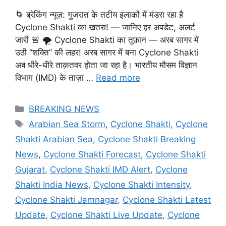
🌀 ब्रेकिंग न्यूज़: गुजरात के तटीय इलाकों में मंडरा रहा है
Cyclone Shakti का खतरा! — जानिए हर अपडेट, अलर्ट
जारी 🚨 🌪️ Cyclone Shakti का तूफ़ान — अरब सागर में
उठी “शक्ति” की लहर! अरब सागर में बना Cyclone Shakti
अब धीरे-धीरे ताक़तवर होता जा रहा है। भारतीय मौसम विज्ञान
विभाग (IMD) के ताज़ा …
Read more
Categories
BREAKING NEWS
Tags
Arabian Sea Storm
,
Cyclone Shakti
,
Cyclone
Shakti Arabian Sea
,
Cyclone Shakti Breaking
News
,
Cyclone Shakti Forecast
,
Cyclone Shakti
Gujarat
,
Cyclone Shakti IMD Alert
,
Cyclone
Shakti India News
,
Cyclone Shakti Intensity
,
Cyclone Shakti Jamnagar
,
Cyclone Shakti Latest
Update
,
Cyclone Shakti Live Update
,
Cyclone