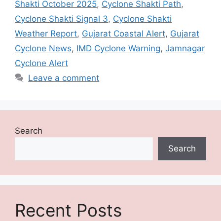
Shakti October 2025
,
Cyclone Shakti Path
,
Cyclone Shakti Signal 3
,
Cyclone Shakti
Weather Report
,
Gujarat Coastal Alert
,
Gujarat
Cyclone News
,
IMD Cyclone Warning
,
Jamnagar
Cyclone Alert
Leave a comment
Search
Search
Recent Posts