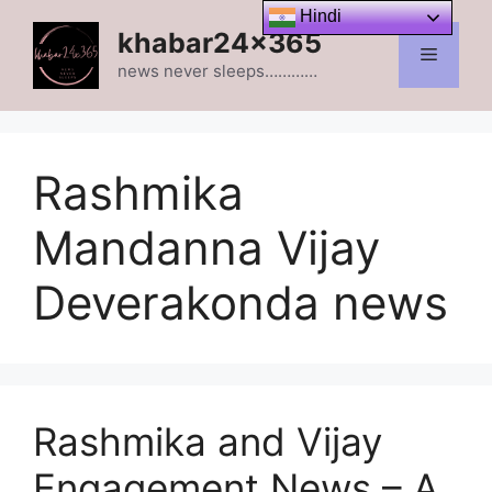
Skip
Hindi
khabar24x365
to
Menu
content
news never sleeps…………
Rashmika
Mandanna Vijay
Deverakonda news
Rashmika and Vijay
Engagement News – A