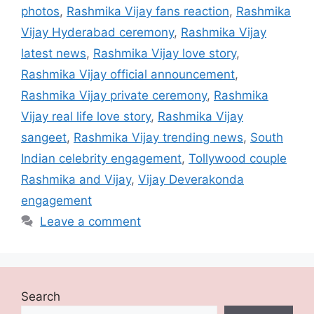
photos
,
Rashmika Vijay fans reaction
,
Rashmika
Vijay Hyderabad ceremony
,
Rashmika Vijay
latest news
,
Rashmika Vijay love story
,
Rashmika Vijay official announcement
,
Rashmika Vijay private ceremony
,
Rashmika
Vijay real life love story
,
Rashmika Vijay
sangeet
,
Rashmika Vijay trending news
,
South
Indian celebrity engagement
,
Tollywood couple
Rashmika and Vijay
,
Vijay Deverakonda
engagement
Leave a comment
Search