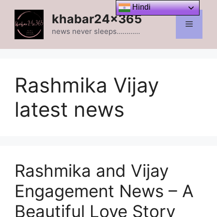
Skip
Hindi
khabar24x365
to
Menu
content
news never sleeps…………
Rashmika Vijay
latest news
Rashmika and Vijay
Engagement News – A
Beautiful Love Story