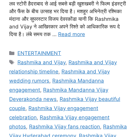
लव स्टोरी हैदराबाद से आई सबसे बड़ी खुशखबरी ने फिल्म इंडस्ट्री
और फैंस के बीच उत्साह भर दिया है। मशहूर अभिनेत्री रश्मिका
मंदाना और सुपरस्टार विजय देवरकोंडा यानी कि Rashmika
and Vijay ने आखिरकार अपने रिश्ते को आधिकारिक रूप दे
दिया है। लंबे समय तक …
Read more
Categories
ENTERTAINMENT
Tags
Rashmika and Vijay
,
Rashmika and Vijay
relationship timeline
,
Rashmika and Vijay
wedding rumors
,
Rashmika Mandanna
engagement
,
Rashmika Mandanna Vijay
Deverakonda news
,
Rashmika Vijay beautiful
couple
,
Rashmika Vijay engagement
celebration
,
Rashmika Vijay engagement
photos
,
Rashmika Vijay fans reaction
,
Rashmika
Vijay Hyderabad ceremony
,
Rashmika Vijay