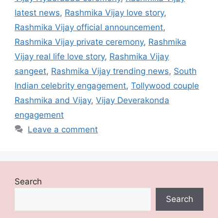
latest news
,
Rashmika Vijay love story
,
Rashmika Vijay official announcement
,
Rashmika Vijay private ceremony
,
Rashmika
Vijay real life love story
,
Rashmika Vijay
sangeet
,
Rashmika Vijay trending news
,
South
Indian celebrity engagement
,
Tollywood couple
Rashmika and Vijay
,
Vijay Deverakonda
engagement
Leave a comment
Search
Search